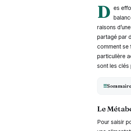
D
es effo
balance
raisons d’une 
partagé par 
comment se fa
particulière 
sont les clé
☰
Sommair
Le Métabo
Pour saisir p