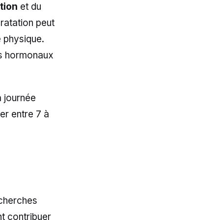
tion
et du
ratation peut
e physique.
es hormonaux
a journée
er entre 7 à
echerches
t contribuer