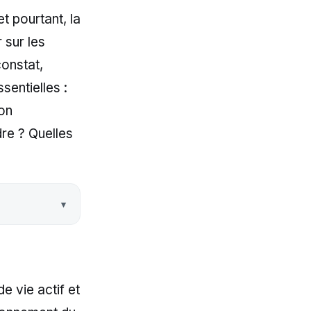
t pourtant, la
 sur les
constat,
entielles :
ion
dre ? Quelles
e vie actif et