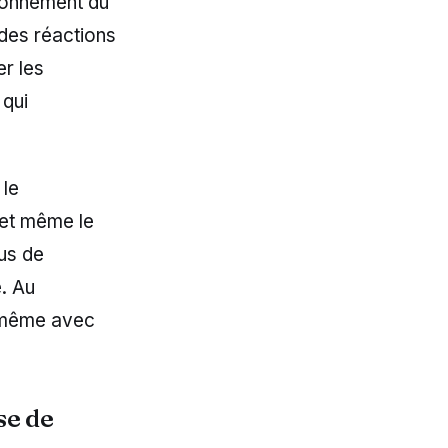
tionnement du
des réactions
r les
qui
 le
 et même le
us de
e. Au
s même avec
se de