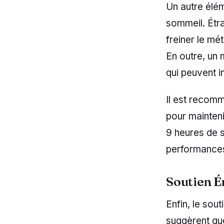
Un autre élém
sommeil. Étr
freiner le mé
En outre, un
qui peuvent in
Il est recomm
pour mainten
9 heures de s
performances
Soutien É
Enfin, le sou
suggèrent que