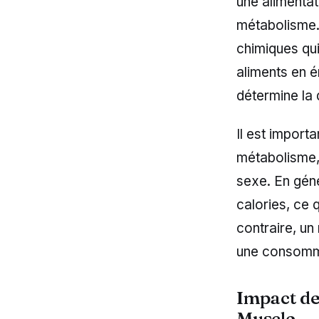
une alimentat
métabolisme.
chimiques qu
aliments en é
détermine la 
Il est importa
métabolisme, 
sexe. En géné
calories, ce 
contraire, un
une consomma
Impact de 
Muscle