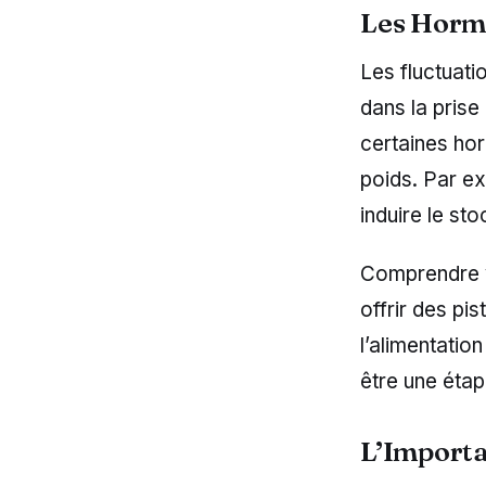
Les Hormo
Les fluctuat
dans la prise 
certaines hor
poids. Par ex
induire le st
Comprendre v
offrir des pi
l’alimentatio
être une étap
L’Importa