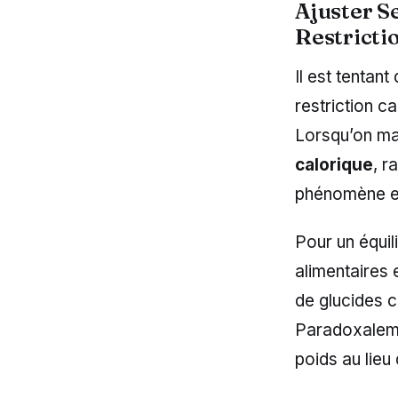
Ajuster Se
Restricti
Il est tentan
restriction c
Lorsqu’on man
calorique
, r
phénomène es
Pour un équil
alimentaires 
de glucides c
Paradoxalemen
poids au lieu 