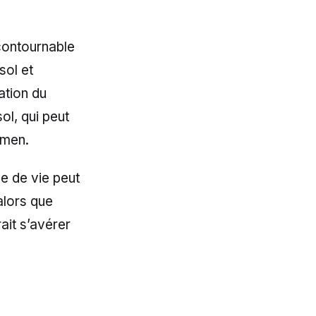
contournable
sol et
ation du
ol, qui peut
omen.
e de vie peut
alors que
rait s’avérer