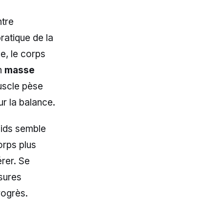
ntre
ratique de la
e, le corps
en
masse
muscle pèse
ur la balance.
oids semble
orps plus
érer. Se
sures
rogrès.