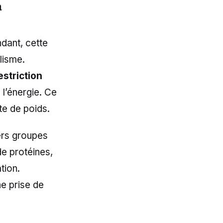
a
dant, cette
lisme.
estriction
 l’énergie. Ce
e de poids.
vers groupes
de protéines,
tion.
e prise de