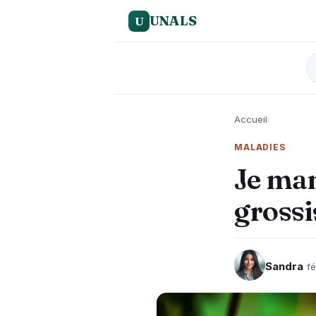
UNALS
U
Accueil
›
MALADIES
Je man
grossi
Sandra
fé