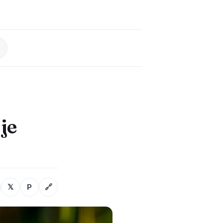
 je
𝕏
P
🔗