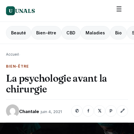
☰
UNALS
U
Beauté
Bien-être
CBD
Maladies
Bio
Accueil
›
BIEN-ÊTRE
La psychologie avant la
chirurgie
✆
f
𝕏
P
🔗
Chantale
juin 4, 2021