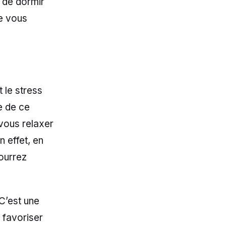
 de dormir
de vous
t le stress
e de ce
vous relaxer
n effet, en
ourrez
 C’est une
 favoriser