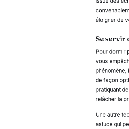
issue des éc
convenableme
éloigner de v
Se servir
Pour dormir p
vous empêchen
phénomène, i
de façon opti
pratiquant d
relâcher la p
Une autre tec
astuce qui pe