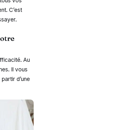
 tous vos
nt. C’est
ssayer.
votre
ficacité. Au
nes. Il vous
partir d’une