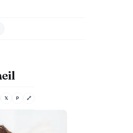
eil
𝕏
P
🔗