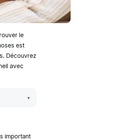
rouver le
hoses est
es. Découvrez
meil avec
ès important