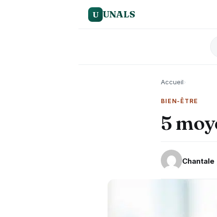
UNALS
U
Accueil
›
BIEN-ÊTRE
5 moye
Chantale