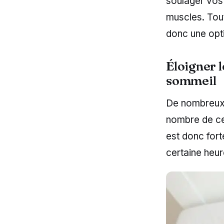
soulager vos
muscles. Tout
donc une opt
Éloigner 
sommeil
De nombreux 
nombre de ceux
est donc for
certaine heure