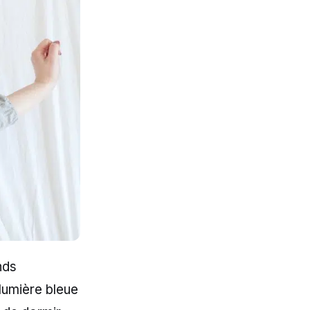
nds
lumière bleue