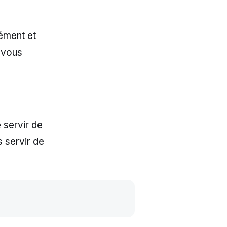
ément et
 vous
 servir de
s servir de