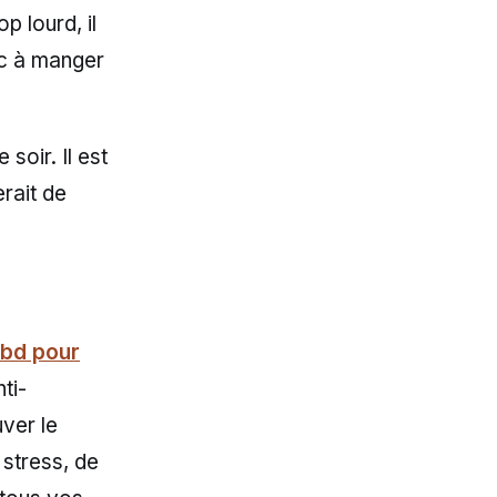
p lourd, il
nc à manger
soir. Il est
erait de
cbd pour
ti-
uver le
 stress, de