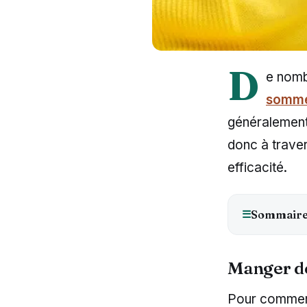
D
e nomb
somme
généralement
donc à trave
efficacité.
☰
Sommair
Manger de
Pour commence