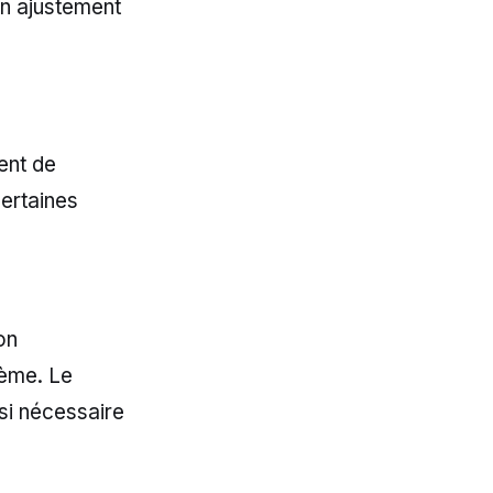
un ajustement
dent de
certaines
on
lème. Le
 si nécessaire