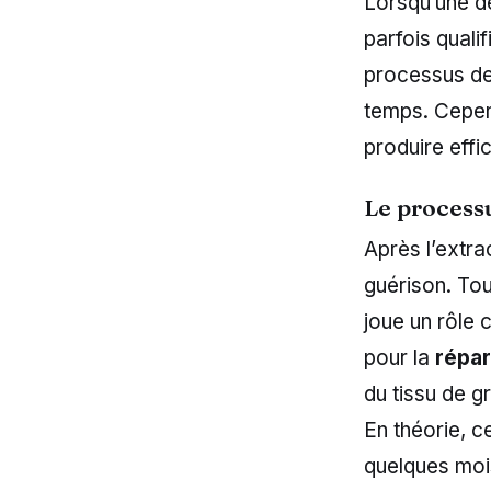
Lorsqu’une de
parfois quali
processus de 
temps. Cepen
produire eff
Le process
Après l’extr
guérison. Tou
joue un rôle 
pour la
répar
du tissu de gr
En théorie, c
quelques moi