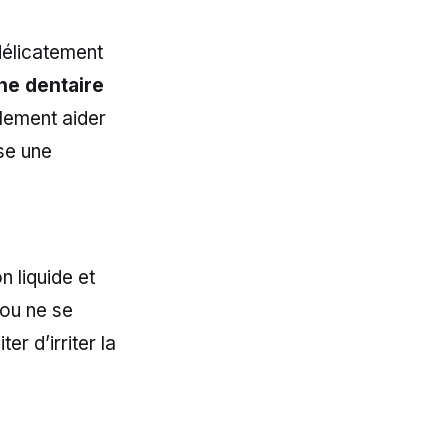
délicatement
ne dentaire
alement aider
ise une
n liquide et
rou ne se
r d’irriter la