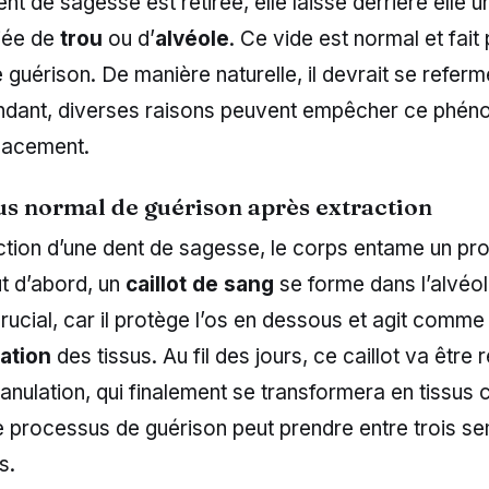
nt de sagesse est retirée, elle laisse derrière elle u
fiée de
trou
ou d’
alvéole
. Ce vide est normal et fait 
guérison. De manière naturelle, il devrait se referm
dant, diverses raisons peuvent empêcher ce phén
icacement.
us normal de guérison après extraction
action d’une dent de sagesse, le corps entame un p
t d’abord, un
caillot de sang
se forme dans l’alvéole
crucial, car il protège l’os en dessous et agit comm
ation
des tissus. Au fil des jours, ce caillot va être
anulation, qui finalement se transformera en tissus ci
e processus de guérison peut prendre entre trois s
s.