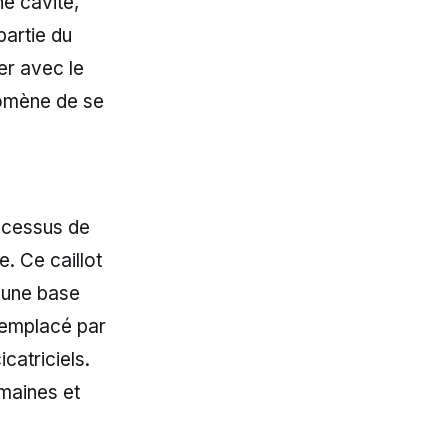
ne cavité,
partie du
er avec le
omène de se
rocessus de
. Ce caillot
e une base
 remplacé par
catriciels.
emaines et