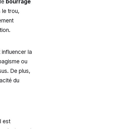
 le
bourrage
le trou,
lement
tion.
influencer la
abagisme ou
us. De plus,
pacité du
l est