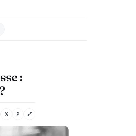
sse :
?
𝕏
P
🔗