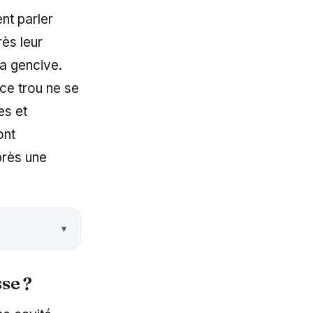
nt parler
rès leur
la gencive.
ce trou ne se
es et
ont
près une
se ?