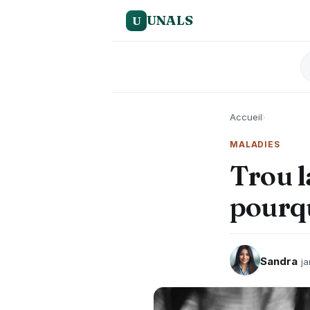
UNALS
U
Accueil
›
MALADIES
Trou l
pourqu
Sandra
ja