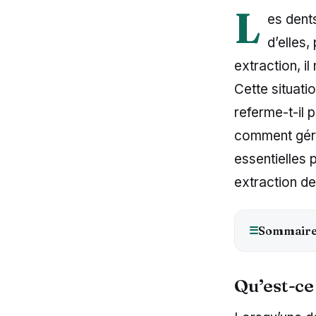
L
es dent
d’elles,
extraction, i
Cette situati
referme-t-il 
comment gére
essentielles
extraction de
☰
Sommair
Qu’est-ce 