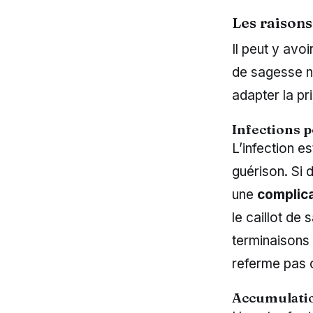
Les raisons
Il peut y avo
de sagesse n
adapter la pr
Infections 
L’infection e
guérison. Si d
une
complica
le caillot de 
terminaisons
referme pas 
Accumulatio