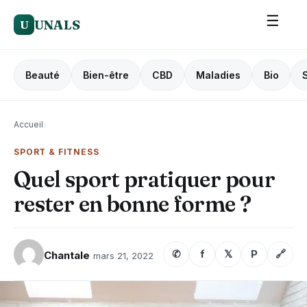
☰
UNALS
U
Beauté
Bien-être
CBD
Maladies
Bio
Accueil
›
SPORT & FITNESS
Quel sport pratiquer pour
rester en bonne forme ?
✆
f
𝕏
P
🔗
Chantale
mars 21, 2022