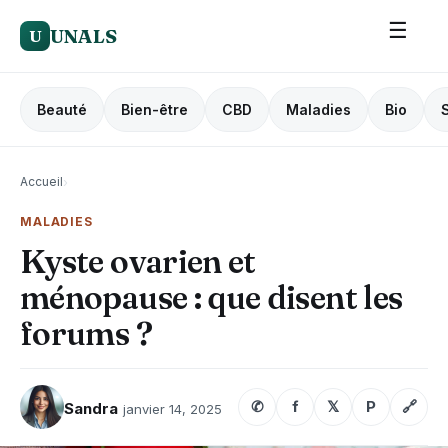
☰
UNALS
U
Beauté
Bien-être
CBD
Maladies
Bio
Accueil
›
MALADIES
Kyste ovarien et
ménopause : que disent les
forums ?
✆
f
𝕏
P
🔗
Sandra
janvier 14, 2025