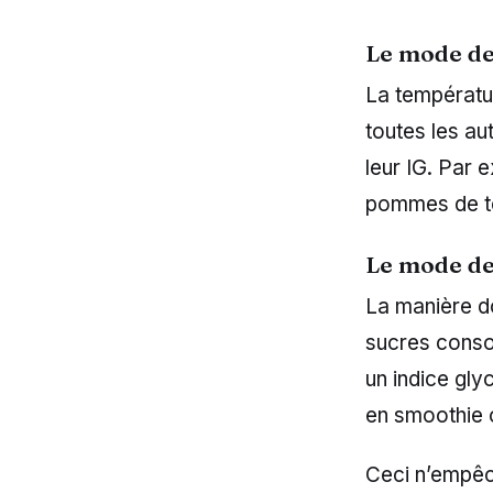
Le mode de
La températur
toutes les au
leur IG. Par 
pommes de ter
Le mode d
La manière do
sucres conso
un indice gly
en smoothie 
Ceci n’empêc