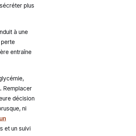
sécréter plus
nduit à une
e perte
ière entraîne
glycémie,
ns. Remplacer
leure décision
rusque, ni
un
 et un suivi