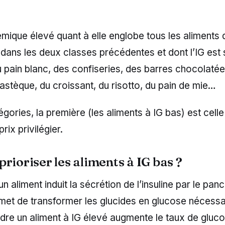
émique élevé quant à elle englobe tous les aliments 
dans les deux classes précédentes et dont l’IG est 
 du pain blanc, des confiseries, des barres chocolaté
pastèque, du croissant, du risotto, du pain de mie…
égories, la première (les aliments à IG bas) est cell
rix privilégier.
rioriser les aliments à IG bas ?
un aliment induit la sécrétion de l’insuline par le pan
et de transformer les glucides en glucose nécessa
ndre un aliment à IG élevé augmente le taux de gluc