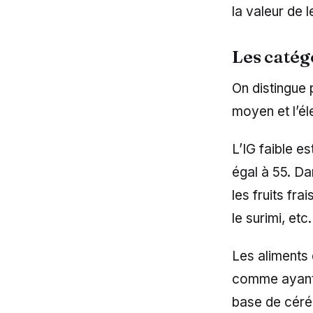
la valeur de l
Les catég
On distingue 
moyen et l’él
L’IG faible es
égal à 55. Da
les fruits fra
le surimi, etc.
Les aliments 
comme ayant u
base de céré