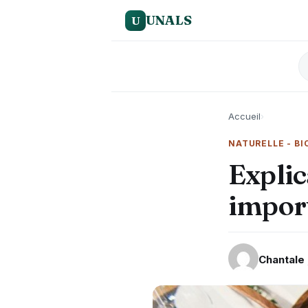
UNALS
U
Accueil
›
NATURELLE - BI
Explic
import
Chantale