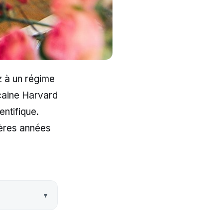
z à un régime
icaine Harvard
entifique.
ières années