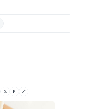
𝕏
P
🔗