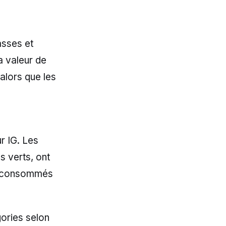
asses et
la valeur de
alors que les
r IG. Les
 verts, ont
es consommés
ories selon