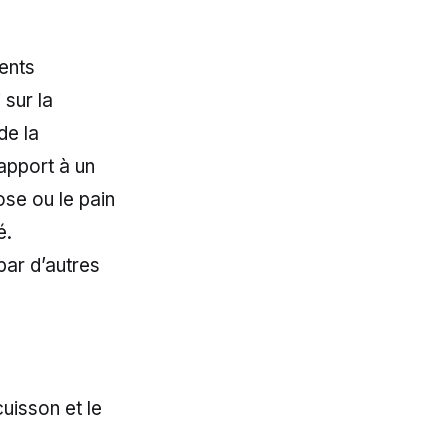
ments
 sur la
de la
apport à un
ose ou le pain
é.
 par d’autres
cuisson et le