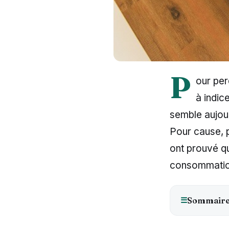
P
our per
à indic
semble aujour
Pour cause, 
ont prouvé qu
consommation
☰
Sommair