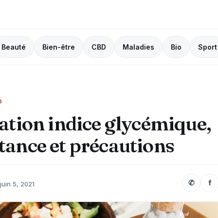
Beauté
Bien-être
CBD
Maladies
Bio
Sport
O
ation indice glycémique,
ance et précautions
✆
f
juin 5, 2021