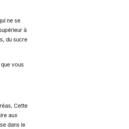
qui ne se
supérieur à
es, du sucre
e que vous
créas. Cette
ire aux
ose dans le