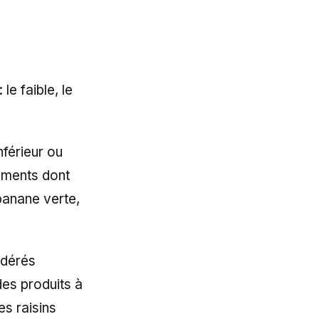
le faible, le
nférieur ou
liments dont
a banane verte,
idérés
des produits à
s raisins