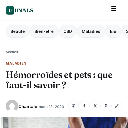
☰
UNALS
U
Beauté
Bien-être
CBD
Maladies
Bio
Accueil
›
MALADIES
Hémorroïdes et pets : que
faut-il savoir ?
✆
f
𝕏
P
🔗
Chantale
mars 13, 2023