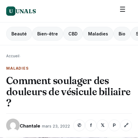
☰
UNALS
U
Beauté
Bien-être
CBD
Maladies
Bio
Accueil
›
MALADIES
Comment soulager des
douleurs de vésicule biliaire
?
✆
f
𝕏
P
🔗
Chantale
mars 23, 2022