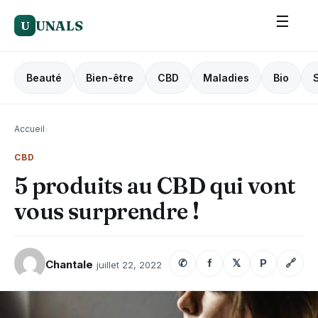
☰
UNALS
U
Beauté
Bien-être
CBD
Maladies
Bio
Accueil
›
CBD
5 produits au CBD qui vont
vous surprendre !
✆
f
𝕏
P
🔗
Chantale
juillet 22, 2022